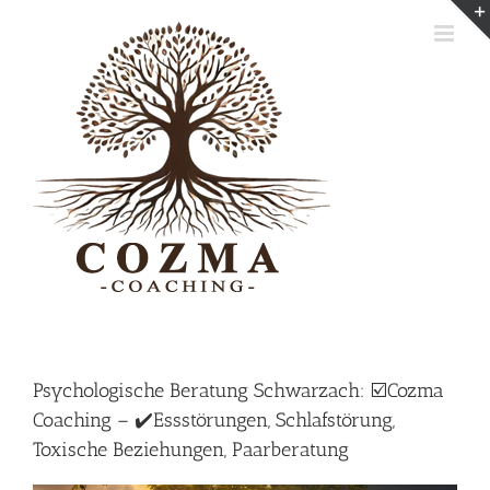
Skip
to
content
Psychologische Beratung Schwarzach: ☑️Cozma
Coaching – ✔️Essstörungen, Schlafstörung,
Toxische Beziehungen, Paarberatung