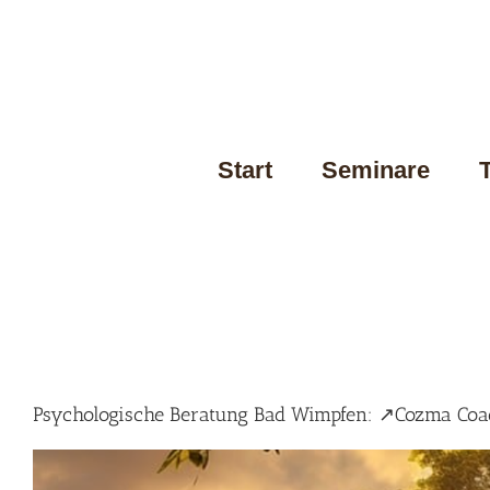
Skip
to
content
Start
Seminare
Psychologische Beratung Bad Wimpfen: ↗️Cozma Coac