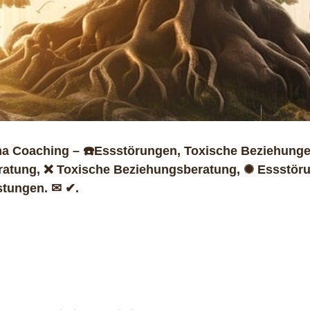
 Coaching – ☎️Essstörungen, Toxische Beziehungen
eratung, ❌ Toxische Beziehungsberatung, ✺ Essstör
stungen. ✉ ✔.