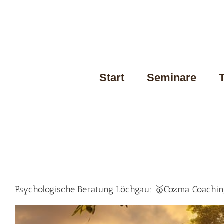
Skip
to
content
Start
Seminare
Psychologische Beratung Löchgau: 🥇Cozma Coaching