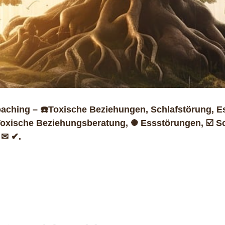
ching – ☎️Toxische Beziehungen, Schlafstörung, E
Toxische Beziehungsberatung, ✺ Essstörungen, ☑️ S
 ✉ ✔.