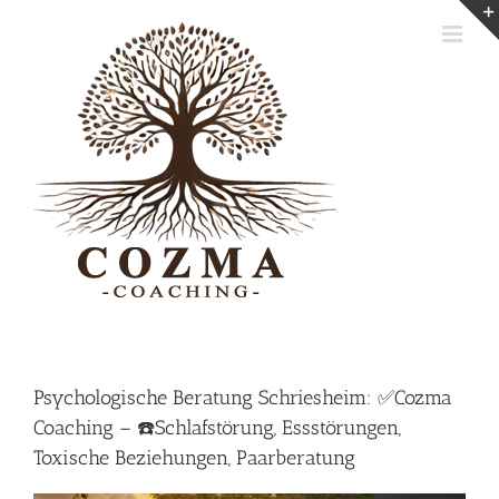
Skip
to
content
Psychologische Beratung Schriesheim: ✅Cozma
Coaching – ☎️Schlafstörung, Essstörungen,
Toxische Beziehungen, Paarberatung