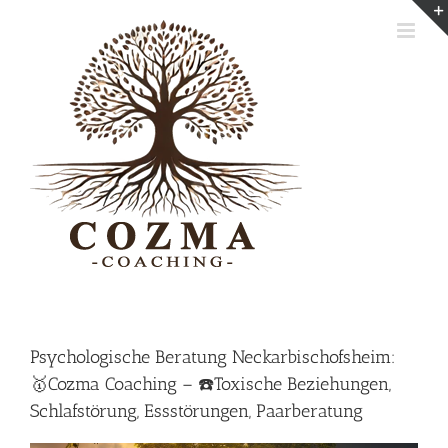
Skip
to
content
Psychologische Beratung Neckarbischofsheim:
🥇Cozma Coaching – ☎️Toxische Beziehungen,
Schlafstörung, Essstörungen, Paarberatung