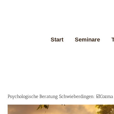
Skip
to
content
Start
Seminare
Psychologische Beratung Schwieberdingen: ☑️Cozma 