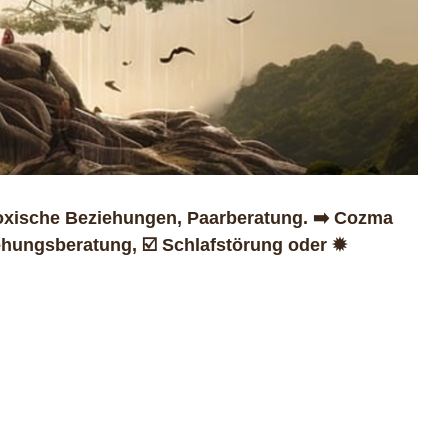
oxische Beziehungen, Paarberatung. ➡️ Cozma
ehungsberatung, ☑️ Schlafstörung oder ✹