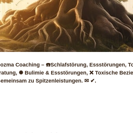
ozma Coaching – ☎️Schlafstörung, Essstörungen, T
ratung, ✺ Bulimie & Essstörungen, ❌ Toxische Bezi
Gemeinsam zu Spitzenleistungen. ✉ ✔.