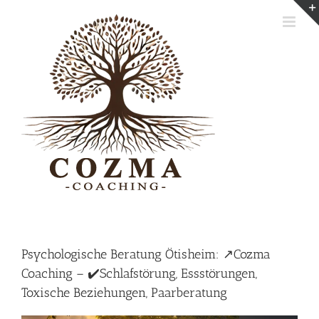
Skip
to
content
Psychologische Beratung Ötisheim: ↗️Cozma
Coaching – ✔️Schlafstörung, Essstörungen,
Toxische Beziehungen, Paarberatung