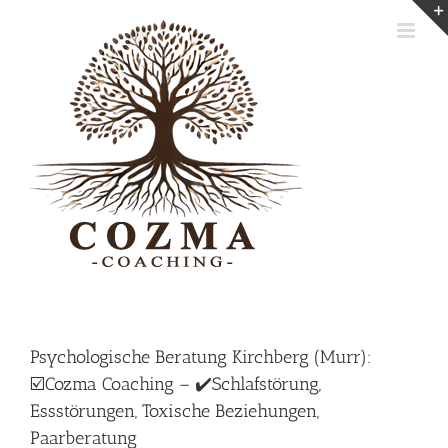
Skip
to
content
Psychologische Beratung Kirchberg (Murr):
☑️Cozma Coaching – ✔️Schlafstörung,
Essstörungen, Toxische Beziehungen,
Paarberatung