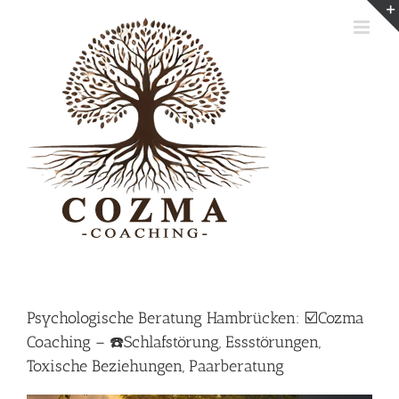
Skip
to
content
Psychologische Beratung Hambrücken: ☑️Cozma
Coaching – ☎️Schlafstörung, Essstörungen,
Toxische Beziehungen, Paarberatung