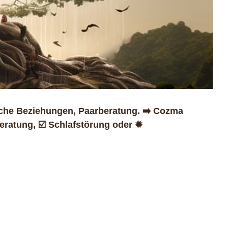
sche Beziehungen, Paarberatung. ➡️ Cozma
ratung, ☑️ Schlafstörung oder ✹