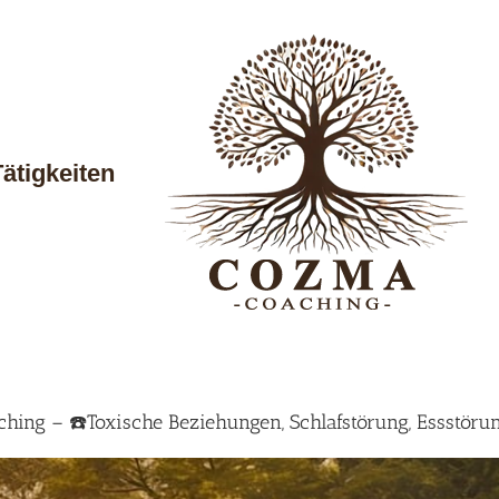
Tätigkeiten
ing – ☎️Toxische Beziehungen, Schlafstörung, Essstöru