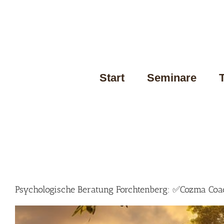
Skip
to
content
Start
Seminare
Psychologische Beratung Forchtenberg: ✅Cozma Coach