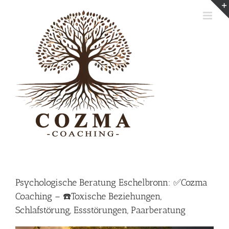
Skip
to
content
Psychologische Beratung Eschelbronn: ✅Cozma
Coaching – ☎️Toxische Beziehungen,
Schlafstörung, Essstörungen, Paarberatung