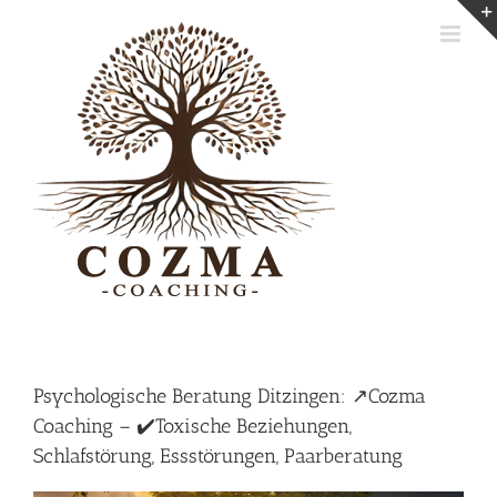
Skip
to
content
Psychologische Beratung Ditzingen: ↗️Cozma
Coaching – ✔️Toxische Beziehungen,
Schlafstörung, Essstörungen, Paarberatung